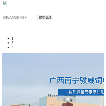
臺州市星明藥業(yè)有限公司
1
2
3