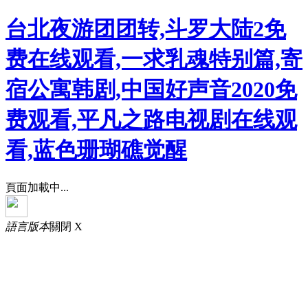
台北夜游团团转,斗罗大陆2免
费在线观看,一求乳魂特别篇,寄
宿公寓韩剧,中国好声音2020免
费观看,平凡之路电视剧在线观
看,蓝色珊瑚礁觉醒
頁面加載中...
語言版本
關閉 X
中文版
English